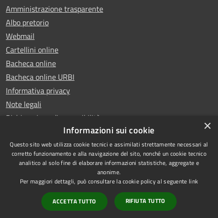
Amministrazione trasparente
Albo pretorio
Webmail
Cartellini online
Bacheca online
Bacheca online URBI
Informativa privacy
Note legali
Dichiarazione di accessibilità
×
Informazioni sui cookie
Questo sito web utilizza cookie tecnici e assimilati strettamente necessari al
corretto funzionamento e alla navigazione del sito, nonché un cookie tecnico
analitico al solo fine di elaborare informazioni statistiche, aggregate e
RSS
Copyright © 2025 Comune di
anonime.
Accessibilità
Ariano Irpino
Per maggiori dettagli, può consultare la cookie policy al seguente
link
Privacy
Municipium
Powered by
|
RIFIUTA TUTTO
ACCETTA TUTTO
Cookie
Accesso redazione