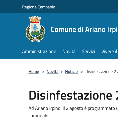
Salta al contenuto principale
Regione Campania
Comune di Ariano Irp
Amministrazione
Novità
Servizi
Vivere 
Home
>
Novità
>
Notizie
>
Disinfestazione 2
Disinfestazione 
Ad Ariano Irpino, il 2 agosto è programmato un
comunale