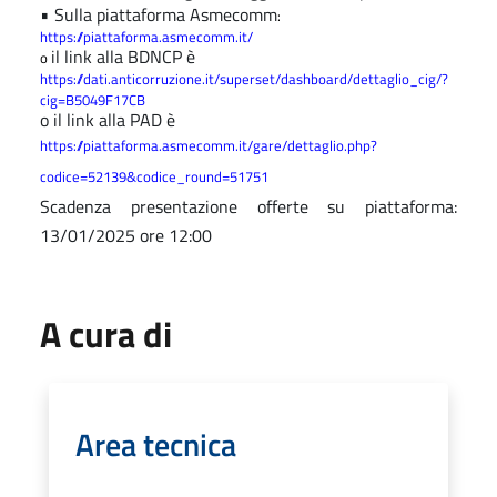
•
Sulla piattaforma Asmecomm
:
https://piattaforma.asmecomm.it/
il link alla BDNCP è
o
https://dati.anticorruzione.it/superset/dashboard/dettaglio_cig/?
cig=B5049F17CB
o il link alla PAD è
https://piattaforma.asmecomm.it/gare/dettaglio.php?
codice=52139&codice_round=51751
Scadenza presentazione offerte su piattaforma:
13/01/2025 ore 12:00
A cura di
Area tecnica