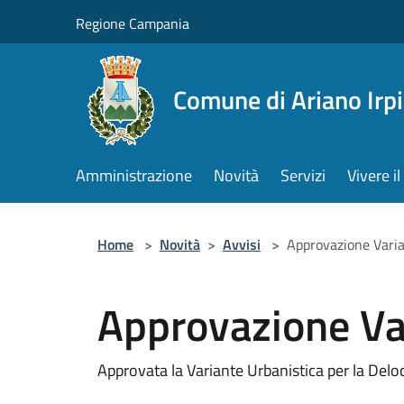
Salta al contenuto principale
Regione Campania
Comune di Ariano Irp
Amministrazione
Novità
Servizi
Vivere 
Home
>
Novità
>
Avvisi
>
Approvazione Varia
Approvazione Va
Approvata la Variante Urbanistica per la Del