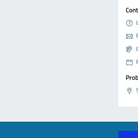
Cont
Prob