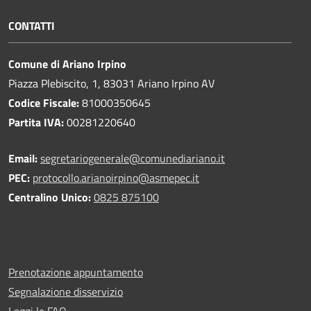
CONTATTI
Comune di Ariano Irpino
Piazza Plebiscito, 1, 83031 Ariano Irpino AV
Codice Fiscale:
81000350645
Partita IVA:
00281220640
Email:
segretariogenerale@comunediariano.it
PEC:
protocollo.arianoirpino@asmepec.it
Centralino Unico:
0825 875100
Prenotazione appuntamento
Segnalazione disservizio
Leggi le FAQ