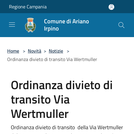
Salta al contenuto principale
Regione Campania
Comune di Ariano
Irpino
Home
>
Novità
>
Notizie
>
Ordinanza divieto di transito Via Wertmuller
Ordinanza divieto di
transito Via
Wertmuller
Ordinanza divieto di transito della Via Wertmuller