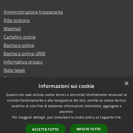
Amministrazione trasparente
Albo pretorio
Webmail
Cartellini online
Bacheca online
Bacheca online URBI
Informativa privacy
Note legali
Dichiarazione di accessibilità
×
Informazioni sui cookie
Questo sito web utilizza cookie tecnici e assimilati strettamente necessari al
corretto funzionamento e alla navigazione del sito, nonché un cookie tecnico
analitico al solo fine di elaborare informazioni statistiche, aggregate e
RSS
Copyright © 2025 Comune di
anonime.
Accessibilità
Ariano Irpino
Per maggiori dettagli, può consultare la cookie policy al seguente
link
Privacy
Municipium
Powered by
|
RIFIUTA TUTTO
ACCETTA TUTTO
Cookie