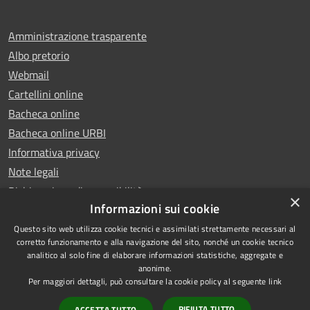
Amministrazione trasparente
Albo pretorio
Webmail
Cartellini online
Bacheca online
Bacheca online URBI
Informativa privacy
Note legali
Dichiarazione di accessibilità
×
Informazioni sui cookie
Questo sito web utilizza cookie tecnici e assimilati strettamente necessari al
corretto funzionamento e alla navigazione del sito, nonché un cookie tecnico
analitico al solo fine di elaborare informazioni statistiche, aggregate e
RSS
Copyright © 2025 Comune di
anonime.
Accessibilità
Ariano Irpino
Per maggiori dettagli, può consultare la cookie policy al seguente
link
Privacy
Municipium
Powered by
|
RIFIUTA TUTTO
ACCETTA TUTTO