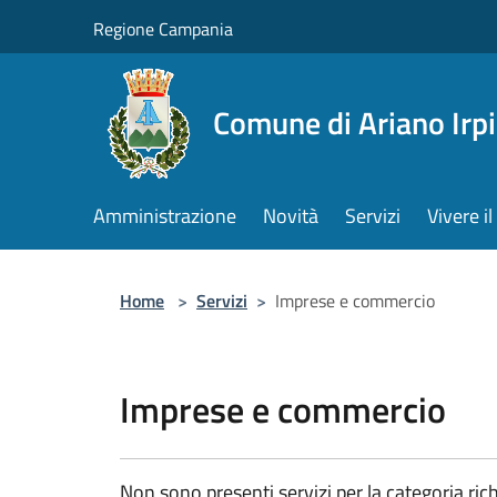
Salta al contenuto principale
Regione Campania
Comune di Ariano Irp
Amministrazione
Novità
Servizi
Vivere 
Home
>
Servizi
>
Imprese e commercio
Imprese e commercio
Non sono presenti servizi per la categoria rich