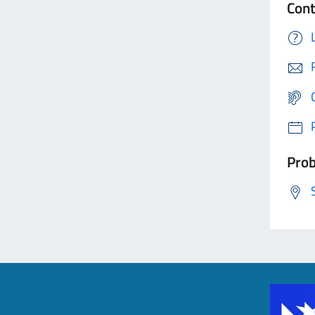
Cont
Prob