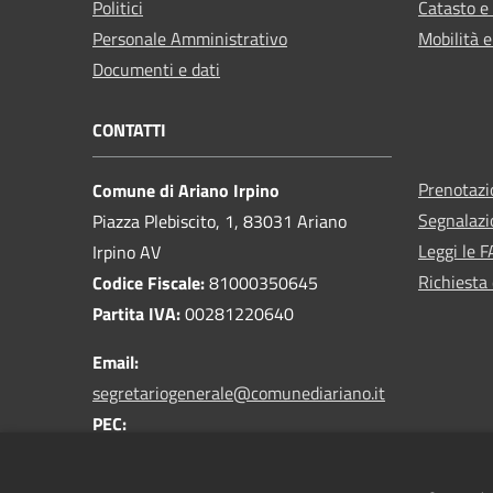
Politici
Catasto e
Personale Amministrativo
Mobilità e
Documenti e dati
CONTATTI
Prenotaz
Comune di Ariano Irpino
Segnalazi
Piazza Plebiscito, 1, 83031 Ariano
Leggi le 
Irpino AV
Richiesta 
Codice Fiscale:
81000350645
Partita IVA:
00281220640
Email:
segretariogenerale@comunediariano.it
PEC:
protocollo.arianoirpino@asmepec.it
Centralino Unico:
0825 875100