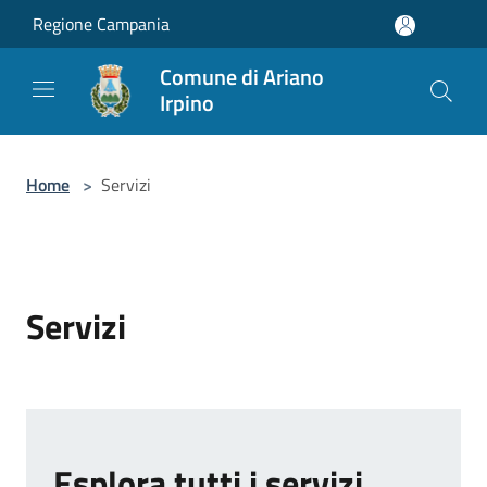
Salta al contenuto principale
Regione Campania
Comune di Ariano
Irpino
Home
>
Servizi
Servizi
Esplora tutti i servizi