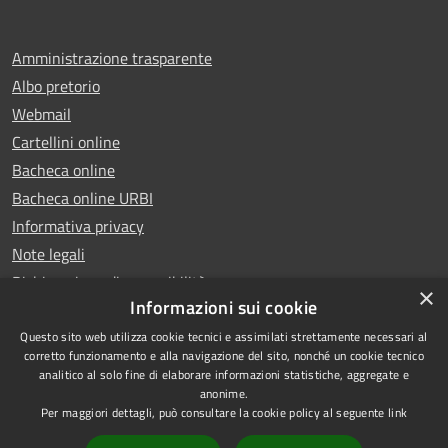
Amministrazione trasparente
Albo pretorio
Webmail
Cartellini online
Bacheca online
Bacheca online URBI
Informativa privacy
Note legali
Dichiarazione di accessibilità
×
Informazioni sui cookie
Questo sito web utilizza cookie tecnici e assimilati strettamente necessari al
corretto funzionamento e alla navigazione del sito, nonché un cookie tecnico
analitico al solo fine di elaborare informazioni statistiche, aggregate e
RSS
Copyright © 2025 Comune di
anonime.
Accessibilità
Ariano Irpino
Per maggiori dettagli, può consultare la cookie policy al seguente
link
Privacy
Municipium
Powered by
|