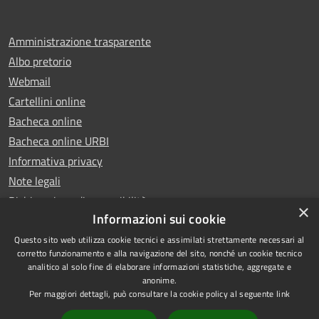
Amministrazione trasparente
Albo pretorio
Webmail
Cartellini online
Bacheca online
Bacheca online URBI
Informativa privacy
Note legali
Dichiarazione di accessibilità
×
Informazioni sui cookie
Questo sito web utilizza cookie tecnici e assimilati strettamente necessari al
corretto funzionamento e alla navigazione del sito, nonché un cookie tecnico
analitico al solo fine di elaborare informazioni statistiche, aggregate e
RSS
Copyright © 2025 Comune di
anonime.
Accessibilità
Ariano Irpino
Per maggiori dettagli, può consultare la cookie policy al seguente
link
Privacy
Municipium
Powered by
|