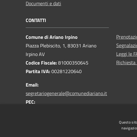
Documenti e dati
CONTATTI
Prenotaz
Comune di Ariano Irpino
Segnalazi
Piazza Plebiscito, 1, 83031 Ariano
Leggi le 
Irpino AV
Richiesta 
Codice Fiscale:
81000350645
Partita IVA:
00281220640
Email:
segretariogenerale@comunediariano.it
PEC:
protocollo.arianoirpino@asmepec.it
Centralino Unico:
0825 875100
Questo sito
navigazio