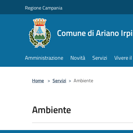
Salta al contenuto principale
Regione Campania
Comune di Ariano Irp
Amministrazione
Novità
Servizi
Vivere 
Home
>
Servizi
>
Ambiente
Ambiente