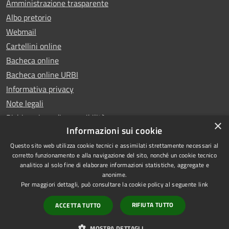
Amministrazione trasparente
Albo pretorio
Webmail
Cartellini online
Bacheca online
Bacheca online URBI
Informativa privacy
Note legali
Dichiarazione di accessibilità
×
Informazioni sui cookie
Questo sito web utilizza cookie tecnici e assimilati strettamente necessari al
corretto funzionamento e alla navigazione del sito, nonché un cookie tecnico
analitico al solo fine di elaborare informazioni statistiche, aggregate e
RSS
Copyright © 2025 Comune di
anonime.
Accessibilità
Ariano Irpino
Per maggiori dettagli, può consultare la cookie policy al seguente
link
Privacy
Municipium
Powered by
|
RIFIUTA TUTTO
ACCETTA TUTTO
Cookie
Accesso redazione
Mappa del sito
MOSTRA DETTAGLI