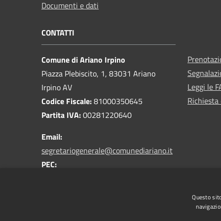
Documenti e dati
CONTATTI
Prenotaz
Comune di Ariano Irpino
Segnalazi
Piazza Plebiscito, 1, 83031 Ariano
Leggi le 
Irpino AV
Richiesta 
Codice Fiscale:
81000350645
Partita IVA:
00281220640
Email:
segretariogenerale@comunediariano.it
PEC:
protocollo.arianoirpino@asmepec.it
Centralino Unico:
0825 875100
Questo sito
navigazio