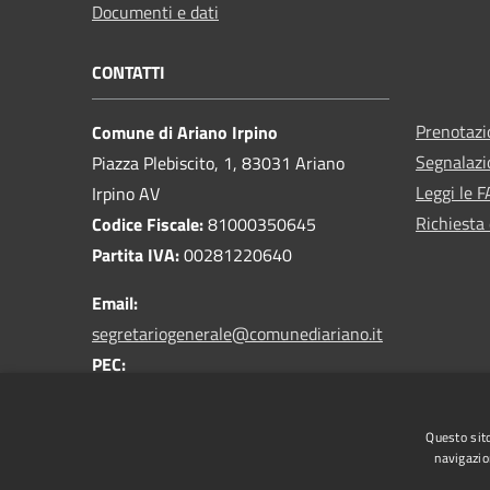
Documenti e dati
CONTATTI
Prenotaz
Comune di Ariano Irpino
Segnalazi
Piazza Plebiscito, 1, 83031 Ariano
Leggi le 
Irpino AV
Richiesta 
Codice Fiscale:
81000350645
Partita IVA:
00281220640
Email:
segretariogenerale@comunediariano.it
PEC:
protocollo.arianoirpino@asmepec.it
Centralino Unico:
0825 875100
Questo sito
navigazio