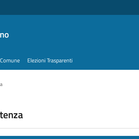
ino
il Comune
Elezioni Trasparenti
za
stenza