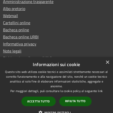
Amministrazione trasparente
Albo pretorio
Webmail
Cartellini online
Bacheca online
Bacheca online URBI
Informativa privacy
Note legali
Dichiarazione di accessibilità
×
Informazioni sui cookie
Questo sito web utilizza cookie tecnici e assimilati strettamente necessari al
corretto funzionamento e alla navigazione del sito, nonché un cookie tecnico
analitico al solo fine di elaborare informazioni statistiche, aggregate e
RSS
Copyright © 2025 Comune di
anonime.
Accessibilità
Ariano Irpino
Per maggiori dettagli, può consultare la cookie policy al seguente
link
Privacy
Municipium
Powered by
|
RIFIUTA TUTTO
ACCETTA TUTTO
Cookie
Accesso redazione
Mappa del sito
MOSTRA DETTAGLI