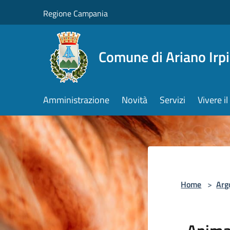
Salta al contenuto principale
Regione Campania
Comune di Ariano Irp
Amministrazione
Novità
Servizi
Vivere 
Home
>
Arg