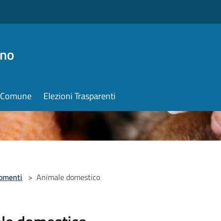
ino
il Comune
Elezioni Trasparenti
omenti
>
Animale domestico