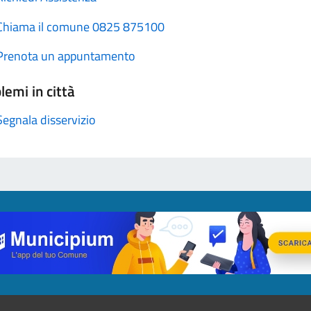
Chiama il comune 0825 875100
Prenota un appuntamento
lemi in città
Segnala disservizio