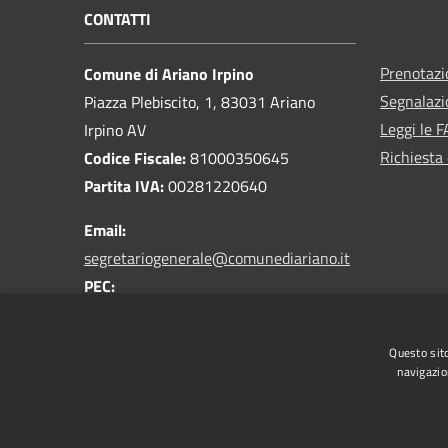
CONTATTI
Prenotaz
Comune di Ariano Irpino
Segnalazi
Piazza Plebiscito, 1, 83031 Ariano
Leggi le 
Irpino AV
Richiesta 
Codice Fiscale:
81000350645
Partita IVA:
00281220640
Email:
segretariogenerale@comunediariano.it
PEC:
protocollo.arianoirpino@asmepec.it
Centralino Unico:
0825 875100
Questo sito
navigazio