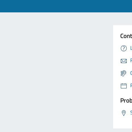
Cont
Prob