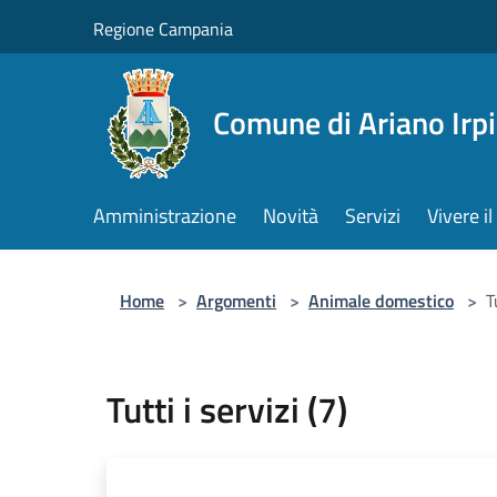
Salta al contenuto principale
Regione Campania
Comune di Ariano Irp
Amministrazione
Novità
Servizi
Vivere 
Home
>
Argomenti
>
Animale domestico
>
T
Tutti i servizi (7)