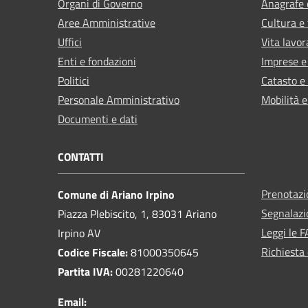
Organi di Governo
Anagrafe e
Aree Amministrative
Cultura e
Uffici
Vita lavor
Enti e fondazioni
Imprese 
Politici
Catasto e
Personale Amministrativo
Mobilità e
Documenti e dati
CONTATTI
Prenotaz
Comune di Ariano Irpino
Segnalazi
Piazza Plebiscito, 1, 83031 Ariano
Leggi le 
Irpino AV
Richiesta 
Codice Fiscale:
81000350645
Partita IVA:
00281220640
Email: