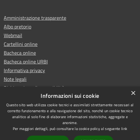
Amministrazione trasparente
Albo pretorio
Webmail
Cartellini online
Bacheca online
Bacheca online URBI
Informativa privacy
Note legali
Dichiarazione di accessibilità
×
Informazioni sui cookie
Questo sito web utilizza cookie tecnici e assimilati strettamente necessari al
corretto funzionamento e alla navigazione del sito, nonché un cookie tecnico
analitico al solo fine di elaborare informazioni statistiche, aggregate e
RSS
Copyright © 2025 Comune di
anonime.
Accessibilità
Ariano Irpino
Per maggiori dettagli, può consultare la cookie policy al seguente
link
Privacy
Municipium
Powered by
|