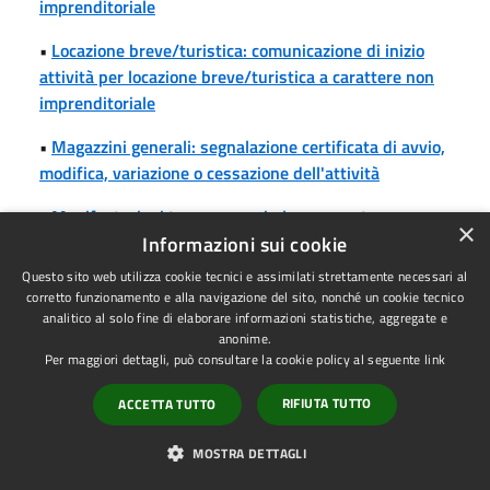
imprenditoriale
•
Locazione breve/turistica: comunicazione di inizio
attività per locazione breve/turistica a carattere non
imprenditoriale
•
Magazzini generali: segnalazione certificata di avvio,
modifica, variazione o cessazione dell'attività
•
Manifestazioni temporanee in luogo aperto:
×
domanda di autorizzazione per lo svolgimento della
Informazioni sui cookie
manifestazione a scopo di lucro
Questo sito web utilizza cookie tecnici e assimilati strettamente necessari al
corretto funzionamento e alla navigazione del sito, nonché un cookie tecnico
•
Manifestazioni temporanee in luogo aperto:
analitico al solo fine di elaborare informazioni statistiche, aggregate e
segnalazione certificata di inizio attività per lo
anonime.
Per maggiori dettagli, può consultare la cookie policy al seguente
link
svolgimento della manifestazione a scopo di lucro
RIFIUTA TUTTO
ACCETTA TUTTO
•
Manifestazioni temporanee in luogo chiuso:
domanda di autorizzazione per lo svolgimento della
MOSTRA DETTAGLI
manifestazione a scopo di lucro