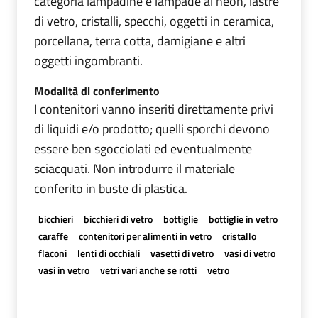
categoria lampadine e lampade al neon, lastre
di vetro, cristalli, specchi, oggetti in ceramica,
porcellana, terra cotta, damigiane e altri
oggetti ingombranti.
Modalità di conferimento
I contenitori vanno inseriti direttamente privi
di liquidi e/o prodotto; quelli sporchi devono
essere ben sgocciolati ed eventualmente
sciacquati. Non introdurre il materiale
conferito in buste di plastica.
bicchieri
bicchieri di vetro
bottiglie
bottiglie in vetro
caraffe
contenitori per alimenti in vetro
cristallo
flaconi
lenti di occhiali
vasetti di vetro
vasi di vetro
vasi in vetro
vetri vari anche se rotti
vetro