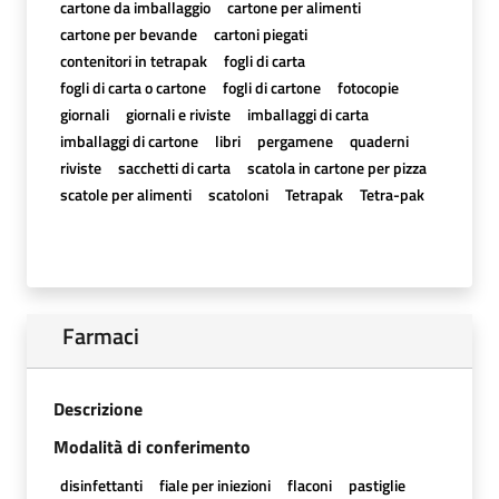
cartone da imballaggio
cartone per alimenti
cartone per bevande
cartoni piegati
contenitori in tetrapak
fogli di carta
fogli di carta o cartone
fogli di cartone
fotocopie
giornali
giornali e riviste
imballaggi di carta
imballaggi di cartone
libri
pergamene
quaderni
riviste
sacchetti di carta
scatola in cartone per pizza
scatole per alimenti
scatoloni
Tetrapak
Tetra-pak
Farmaci
Descrizione
Modalità di conferimento
disinfettanti
fiale per iniezioni
flaconi
pastiglie