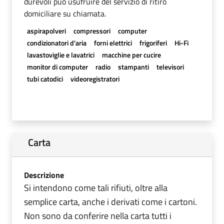
durevoli può usufruire del servizio di ritiro
domiciliare su chiamata.
aspirapolveri
compressori
computer
condizionatori d'aria
forni elettrici
frigoriferi
Hi-Fi
lavastoviglie e lavatrici
macchine per cucire
monitor di computer
radio
stampanti
televisori
tubi catodici
videoregistratori
Carta
Descrizione
Si intendono come tali rifiuti, oltre alla
semplice carta, anche i derivati come i cartoni.
Non sono da conferire nella carta tutti i