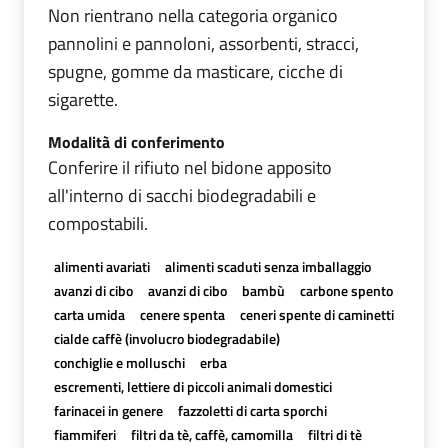
Non rientrano nella categoria organico
pannolini e pannoloni, assorbenti, stracci,
spugne, gomme da masticare, cicche di
sigarette.
Modalità di conferimento
Conferire il rifiuto nel bidone apposito
all'interno di sacchi biodegradabili e
compostabili.
alimenti avariati
alimenti scaduti senza imballaggio
avanzi di cibo
avanzi di cibo
bambù
carbone spento
carta umida
cenere spenta
ceneri spente di caminetti
cialde caffè (involucro biodegradabile)
conchiglie e molluschi
erba
escrementi, lettiere di piccoli animali domestici
farinacei in genere
fazzoletti di carta sporchi
fiammiferi
filtri da tè, caffè, camomilla
filtri di tè