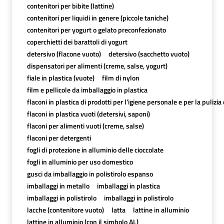
contenitori per bibite (lattine)
contenitori per liquidi in genere (piccole taniche)
contenitori per yogurt o gelato preconfezionato
coperchietti dei barattoli di yogurt
detersivo (flacone vuoto)
detersivo (sacchetto vuoto)
dispensatori per alimenti (creme, salse, yogurt)
fiale in plastica (vuote)
film di nylon
film e pellicole da imballaggio in plastica
flaconi in plastica di prodotti per l’igiene personale e per la pulizia
flaconi in plastica vuoti (detersivi, saponi)
flaconi per alimenti vuoti (creme, salse)
flaconi per detergenti
fogli di protezione in alluminio delle cioccolate
fogli in alluminio per uso domestico
gusci da imballaggio in polistirolo espanso
imballaggi in metallo
imballaggi in plastica
imballaggi in polistirolo
imballaggi in polistirolo
lacche (contenitore vuoto)
latta
lattine in alluminio
lattine in alluminio (con il simbolo AL)