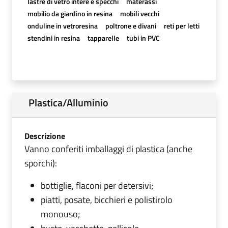
lastre di vetro intere e specchi
materassi
mobilio da giardino in resina
mobili vecchi
onduline in vetroresina
poltrone e divani
reti per letti
stendini in resina
tapparelle
tubi in PVC
Plastica/Alluminio
Descrizione
Vanno conferiti imballaggi di plastica (anche
sporchi):
bottiglie, flaconi per detersivi;
piatti, posate, bicchieri e polistirolo
monouso;