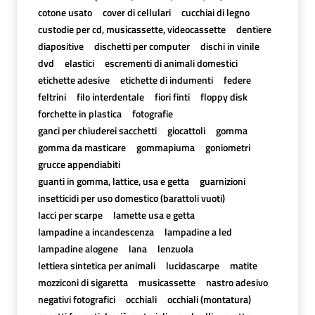
cotone usato
cover di cellulari
cucchiai di legno
custodie per cd, musicassette, videocassette
dentiere
diapositive
dischetti per computer
dischi in vinile
dvd
elastici
escrementi di animali domestici
etichette adesive
etichette di indumenti
federe
feltrini
filo interdentale
fiori finti
floppy disk
forchette in plastica
fotografie
ganci per chiuderei sacchetti
giocattoli
gomma
gomma da masticare
gommapiuma
goniometri
grucce appendiabiti
guanti in gomma, lattice, usa e getta
guarnizioni
insetticidi per uso domestico (barattoli vuoti)
lacci per scarpe
lamette usa e getta
lampadine a incandescenza
lampadine a led
lampadine alogene
lana
lenzuola
lettiera sintetica per animali
lucidascarpe
matite
mozziconi di sigaretta
musicassette
nastro adesivo
negativi fotografici
occhiali
occhiali (montatura)