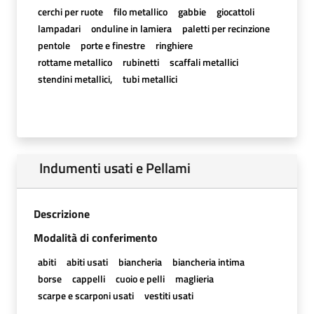
cerchi per ruote
filo metallico
gabbie
giocattoli
lampadari
onduline in lamiera
paletti per recinzione
pentole
porte e finestre
ringhiere
rottame metallico
rubinetti
scaffali metallici
stendini metallici,
tubi metallici
Indumenti usati e Pellami
Descrizione
Modalità di conferimento
abiti
abiti usati
biancheria
biancheria intima
borse
cappelli
cuoio e pelli
maglieria
scarpe e scarponi usati
vestiti usati