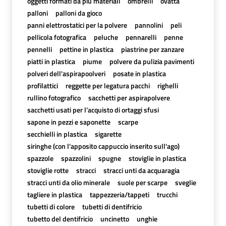
oggetti formati da più materiali
ombrelli
ovatta
palloni
palloni da gioco
panni elettrostatici per la polvere
pannolini
peli
pellicola fotografica
peluche
pennarelli
penne
pennelli
pettine in plastica
piastrine per zanzare
piatti in plastica
piume
polvere da pulizia pavimenti
polveri dell'aspirapoolveri
posate in plastica
profilattici
reggette per legatura pacchi
righelli
rullino fotografico
sacchetti per aspirapolvere
sacchetti usati per l’acquisto di ortaggi sfusi
sapone in pezzi e saponette
scarpe
secchielli in plastica
sigarette
siringhe (con l'apposito cappuccio inserito sull'ago)
spazzole
spazzolini
spugne
stoviglie in plastica
stoviglie rotte
stracci
stracci unti da acquaragia
stracci unti da olio minerale
suole per scarpe
sveglie
tagliere in plastica
tappezzeria/tappeti
trucchi
tubetti di colore
tubetti di dentifricio
tubetto del dentifricio
uncinetto
unghie