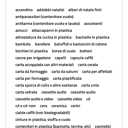
accendino
addobbi natalizi
alberi di natale finti
antiparassitari (contenitore vuoto)
antitarme (contenitore vuoto e lavato)
assorbenti
astucci
attaccapanni in plastica
attrezzatura da cucina in plastica
bacinelle in plastica
bambole
bandiere
batuffoli e bastoncini di cotone
bicchieri in plastica
borse di cuoio
bottoni
canne per irrigazione
capelli
capsule caffè
carta accoppiata con altri materiali
carta cerata
carta da formaggio
carta da salumi
carta per affettati
carta per formaggio
carta plastificata
carta sporca di colla o altre sostanze
carta unta
carta vetrata
cassette audio
cassette audio
cassette audio e video
cassette video
cd
cd e cd-rom
cera
ceramica
cerini
cialde caffè (non biodegradabili)
cinture in plastica, stoffa e cuoio
contenitori in plastica (bacinelle, terrine, etc)
cosmetici