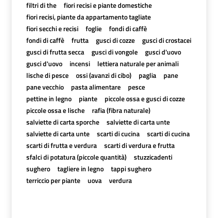
filtri di the
fiori recisi e piante domestiche
fiori recisi, piante da appartamento tagliate
fiori secchi e recisi
foglie
fondi di caffè
fondi di caffè
frutta
gusci di cozze
gusci di crostacei
gusci di frutta secca
gusci di vongole
gusci d'uovo
gusci d'uovo
incensi
lettiera naturale per animali
lische di pesce
ossi (avanzi di cibo)
paglia
pane
pane vecchio
pasta alimentare
pesce
pettine in legno
piante
piccole ossa e gusci di cozze
piccole ossa e lische
rafia (fibra naturale)
salviette di carta sporche
salviette di carta unte
salviette di carta unte
scarti di cucina
scarti di cucina
scarti di frutta e verdura
scarti di verdura e frutta
sfalci di potatura (piccole quantità)
stuzzicadenti
sughero
tagliere in legno
tappi sughero
terriccio per piante
uova
verdura