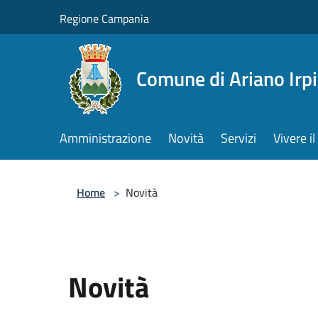
Salta al contenuto principale
Regione Campania
Comune di Ariano Irp
Amministrazione
Novità
Servizi
Vivere 
Home
>
Novità
Novità