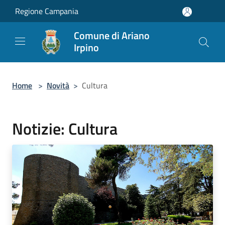
Salta al contenuto principale
Regione Campania
Comune di Ariano
Irpino
Home
>
Novità
>
Cultura
Notizie: Cultura