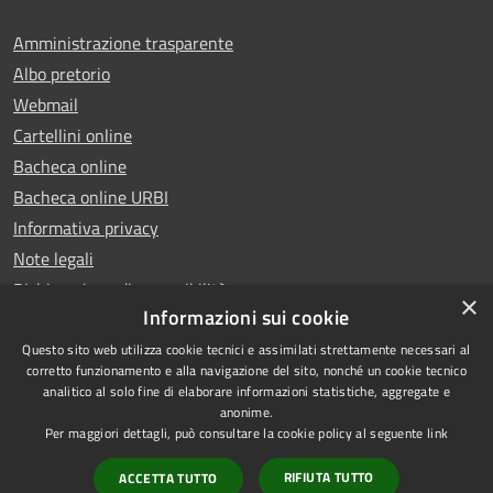
Amministrazione trasparente
Albo pretorio
Webmail
Cartellini online
Bacheca online
Bacheca online URBI
Informativa privacy
Note legali
Dichiarazione di accessibilità
×
Informazioni sui cookie
Questo sito web utilizza cookie tecnici e assimilati strettamente necessari al
corretto funzionamento e alla navigazione del sito, nonché un cookie tecnico
analitico al solo fine di elaborare informazioni statistiche, aggregate e
RSS
Copyright © 2025 Comune di
anonime.
Accessibilità
Ariano Irpino
Per maggiori dettagli, può consultare la cookie policy al seguente
link
Privacy
Municipium
Powered by
|
RIFIUTA TUTTO
ACCETTA TUTTO
Cookie