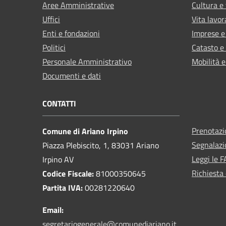
Aree Amministrative
Cultura e
Uffici
Vita lavor
Enti e fondazioni
Imprese 
Politici
Catasto e
Personale Amministrativo
Mobilità e
Documenti e dati
CONTATTI
Prenotaz
Comune di Ariano Irpino
Segnalazi
Piazza Plebiscito, 1, 83031 Ariano
Leggi le 
Irpino AV
Richiesta 
Codice Fiscale:
81000350645
Partita IVA:
00281220640
Email:
segretariogenerale@comunediariano.it