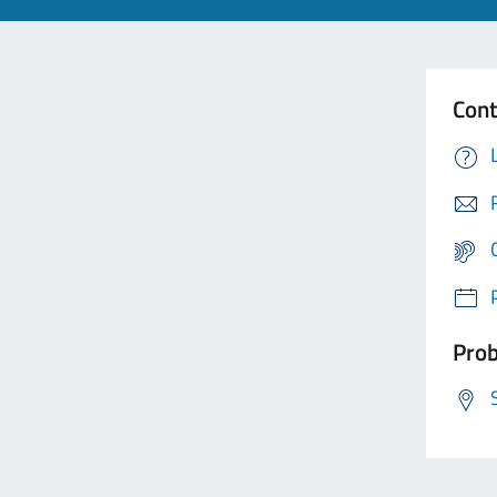
Cont
Prob