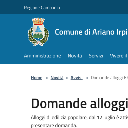
Salta al contenuto principale
Regione Campania
Comune di Ariano Irp
Amministrazione
Novità
Servizi
Vivere 
Home
>
Novità
>
Avvisi
>
Domande alloggi E
Domande allogg
Alloggi di edilizia popolare, dal 12 luglio è a
presentare domanda.