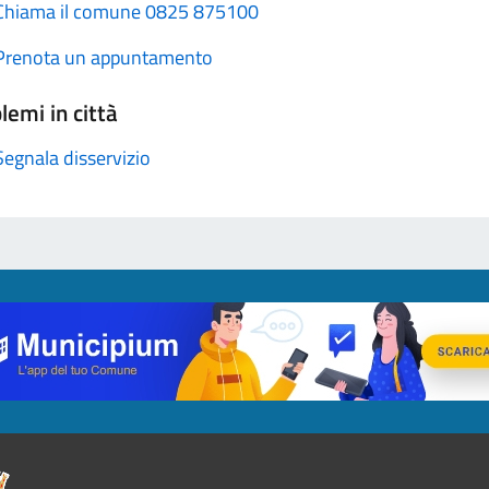
Chiama il comune 0825 875100
Prenota un appuntamento
lemi in città
Segnala disservizio