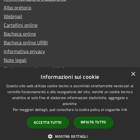
Albo pretorio
Webmail
Cartellini online
Bacheca online
Bacheca online URBI
Informativa privacy
Note legali
Dichiarazione di accessibilità
×
Informazioni sui cookie
Questo sito web utilizza cookie tecnici e assimilati strettamente necessari al
corretto funzionamento e alla navigazione del sito, nonché un cookie tecnico
analitico al solo fine di elaborare informazioni statistiche, aggregate e
RSS
Copyright © 2025 Comune di
anonime.
Accessibilità
Ariano Irpino
Per maggiori dettagli, può consultare la cookie policy al seguente
link
Privacy
Municipium
Powered by
|
RIFIUTA TUTTO
ACCETTA TUTTO
Cookie
Accesso redazione
Mappa del sito
MOSTRA DETTAGLI