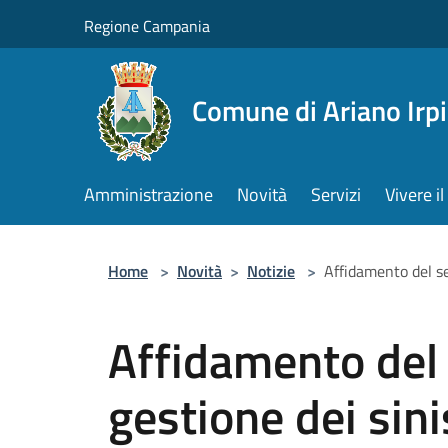
Salta al contenuto principale
Regione Campania
Comune di Ariano Irp
Amministrazione
Novità
Servizi
Vivere 
Home
>
Novità
>
Notizie
>
Affidamento del ser
Affidamento del s
gestione dei sini