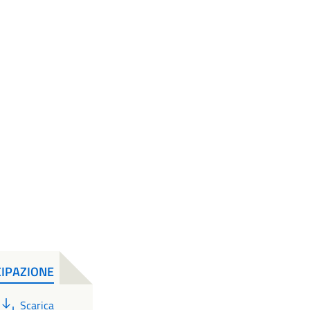
CIPAZIONE
PDF
Scarica