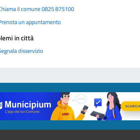
Chiama il comune 0825 875100
Prenota un appuntamento
lemi in città
Segnala disservizio