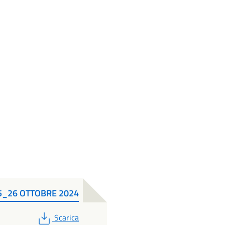
5_26 OTTOBRE 2024
PDF
Scarica