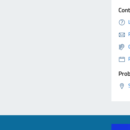
Cont
Prob