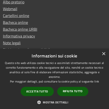
Albo pretorio
Webmail
Cartellini online
Bacheca online
Bacheca online URBI
Informativa privacy
Note legali
Dichiarazione di accessibilità
×
Informazioni sui cookie
Questo sito web utilizza cookie tecnici e assimilati strettamente necessari al
corretto funzionamento e alla navigazione del sito, nonché un cookie tecnico
analitico al solo fine di elaborare informazioni statistiche, aggregate e
RSS
Copyright © 2025 Comune di
anonime.
Accessibilità
Ariano Irpino
Per maggiori dettagli, può consultare la cookie policy al seguente
link
Privacy
Municipium
Powered by
|
RIFIUTA TUTTO
ACCETTA TUTTO
Cookie
Accesso redazione
Mappa del sito
MOSTRA DETTAGLI