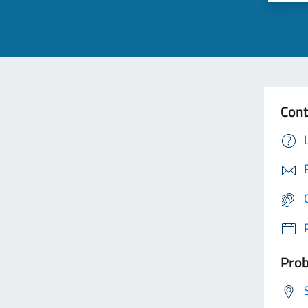
Cont
Prob