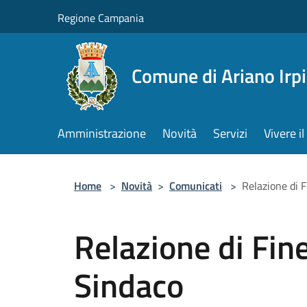
Salta al contenuto principale
Regione Campania
Comune di Ariano Irp
Amministrazione
Novità
Servizi
Vivere 
Home
>
Novità
>
Comunicati
>
Relazione di 
Relazione di Fin
Sindaco