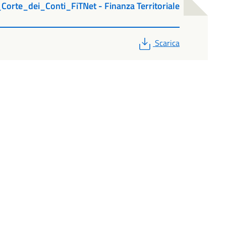
rte_dei_Conti_FiTNet - Finanza Territoriale
PDF
Scarica