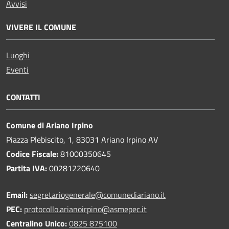
Avvisi
VIVERE IL COMUNE
Luoghi
Eventi
CONTATTI
Comune di Ariano Irpino
Piazza Plebiscito, 1, 83031 Ariano Irpino AV
Codice Fiscale:
81000350645
Partita IVA:
00281220640
Email:
segretariogenerale@comunediariano.it
PEC:
protocollo.arianoirpino@asmepec.it
Centralino Unico:
0825 875100