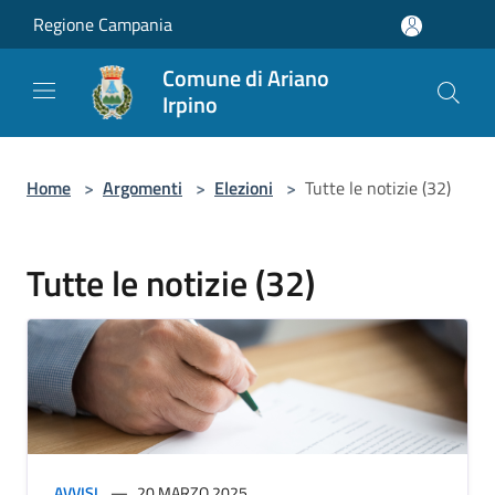
Salta al contenuto principale
Regione Campania
Comune di Ariano
Irpino
Home
>
Argomenti
>
Elezioni
>
Tutte le notizie (32)
Tutte le notizie (32)
AVVISI
20 MARZO 2025