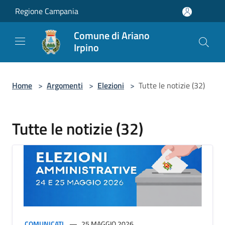
Salta al contenuto principale
Regione Campania
Comune di Ariano
Irpino
Home
>
Argomenti
>
Elezioni
>
Tutte le notizie (32)
Tutte le notizie (32)
COMUNICATI
25 MAGGIO 2026