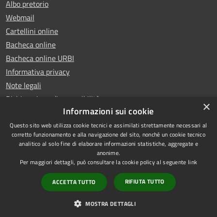
Albo pretorio
Webmail
Cartellini online
Bacheca online
Bacheca online URBI
Informativa privacy
Note legali
Dichiarazione di accessibilità
×
Informazioni sui cookie
Questo sito web utilizza cookie tecnici e assimilati strettamente necessari al
corretto funzionamento e alla navigazione del sito, nonché un cookie tecnico
analitico al solo fine di elaborare informazioni statistiche, aggregate e
RSS
Copyright © 2025 Comune di
anonime.
Accessibilità
Ariano Irpino
Per maggiori dettagli, può consultare la cookie policy al seguente
link
Privacy
Municipium
Powered by
|
RIFIUTA TUTTO
ACCETTA TUTTO
Cookie
Accesso redazione
Mappa del sito
MOSTRA DETTAGLI