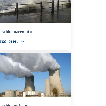
ischio maremoto
EGGI DI PIÙ
ischio nucleare