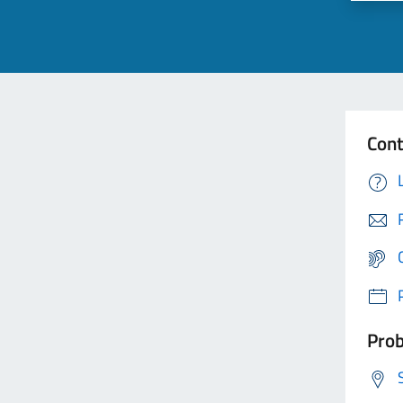
Cont
Prob