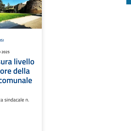
ISI
O 2025
ura livello
iore della
 comunale
a sindacale n.