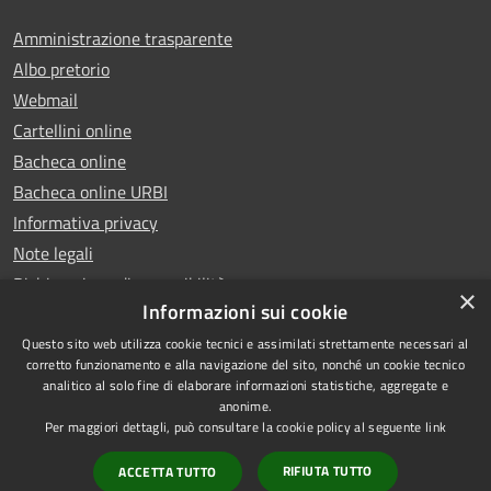
Amministrazione trasparente
Albo pretorio
Webmail
Cartellini online
Bacheca online
Bacheca online URBI
Informativa privacy
Note legali
Dichiarazione di accessibilità
×
Informazioni sui cookie
Questo sito web utilizza cookie tecnici e assimilati strettamente necessari al
corretto funzionamento e alla navigazione del sito, nonché un cookie tecnico
analitico al solo fine di elaborare informazioni statistiche, aggregate e
RSS
Copyright © 2025 Comune di
anonime.
Accessibilità
Ariano Irpino
Per maggiori dettagli, può consultare la cookie policy al seguente
link
Privacy
Municipium
Powered by
|
RIFIUTA TUTTO
ACCETTA TUTTO
Cookie
Accesso redazione