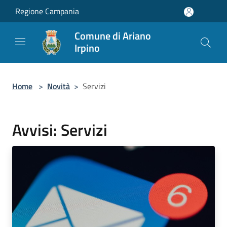
Salta al contenuto principale
Regione Campania
Comune di Ariano
Irpino
Home
>
Novità
>
Servizi
Avvisi: Servizi