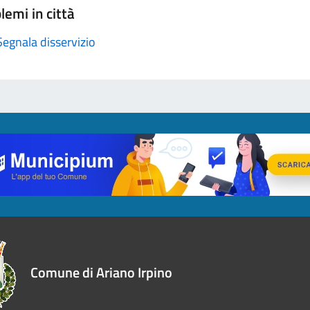
lemi in città
Segnala disservizio
Comune di Ariano Irpino