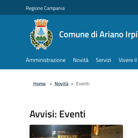
Salta al contenuto principale
Regione Campania
Comune di Ariano Irp
Amministrazione
Novità
Servizi
Vivere 
Home
>
Novità
>
Eventi
Avvisi: Eventi