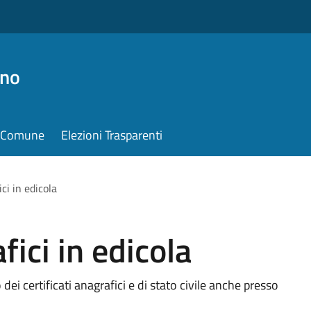
ino
il Comune
Elezioni Trasparenti
ici in edicola
fici in edicola
 dei certificati anagrafici e di stato civile anche presso