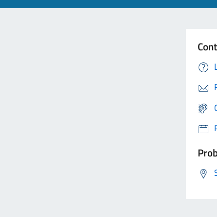
Cont
Prob