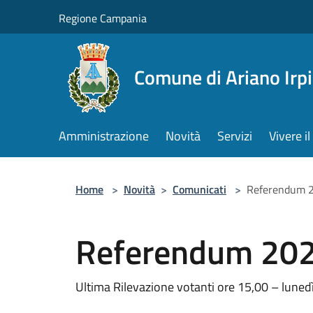
Salta al contenuto principale
Regione Campania
Comune di Ariano Irp
Amministrazione
Novità
Servizi
Vivere 
Home
>
Novità
>
Comunicati
>
Referendum 
Referendum 20
Ultima Rilevazione votanti ore 15,00 – lune