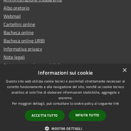
Albo pretorio
Webmail
Cartellini online
Bacheca online
Bacheca online URBI
Informativa privacy
Note legali
Dichiarazione di accessibilità
×
Informazioni sui cookie
Questo sito web utilizza cookie tecnici e assimilati strettamente necessari al
corretto funzionamento e alla navigazione del sito, nonché un cookie tecnico
analitico al solo fine di elaborare informazioni statistiche, aggregate e
RSS
Copyright © 2025 Comune di
anonime.
Accessibilità
Ariano Irpino
Per maggiori dettagli, può consultare la cookie policy al seguente
link
Privacy
Municipium
Powered by
|
RIFIUTA TUTTO
ACCETTA TUTTO
Cookie
Accesso redazione
Mappa del sito
MOSTRA DETTAGLI