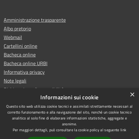
Amministrazione trasparente
Albo pretorio
Webmail
Cartellini online
Bacheca online
Bacheca online URBI
Informativa privacy
Note legali
Dichiarazione di accessibilità
×
Informazioni sui cookie
Questo sito web utilizza cookie tecnici e assimilati strettamente necessari al
corretto funzionamento e alla navigazione del sito, nonché un cookie tecnico
analitico al solo fine di elaborare informazioni statistiche, aggregate e
RSS
Copyright © 2025 Comune di
anonime.
Accessibilità
Ariano Irpino
Per maggiori dettagli, può consultare la cookie policy al seguente
link
Privacy
Municipium
Powered by
|