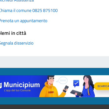
Chiama il comune 0825 875100
Prenota un appuntamento
lemi in città
Segnala disservizio