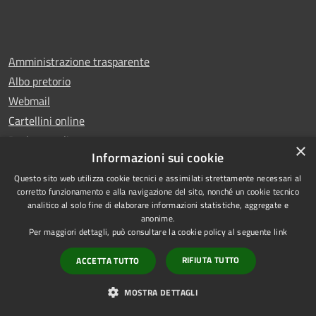
Amministrazione trasparente
Albo pretorio
Webmail
Cartellini online
Bacheca online
×
Informazioni sui cookie
Bacheca online URBI
Questo sito web utilizza cookie tecnici e assimilati strettamente necessari al
Informativa privacy
corretto funzionamento e alla navigazione del sito, nonché un cookie tecnico
Note legali
analitico al solo fine di elaborare informazioni statistiche, aggregate e
Dichiarazione di accessibilità
anonime.
Per maggiori dettagli, può consultare la cookie policy al seguente
link
RIFIUTA TUTTO
ACCETTA TUTTO
RSS
Copyright © 2025 Comune di
MOSTRA DETTAGLI
Accessibilità
Ariano Irpino